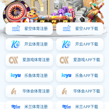
xly@www.myfavoriteonline.com